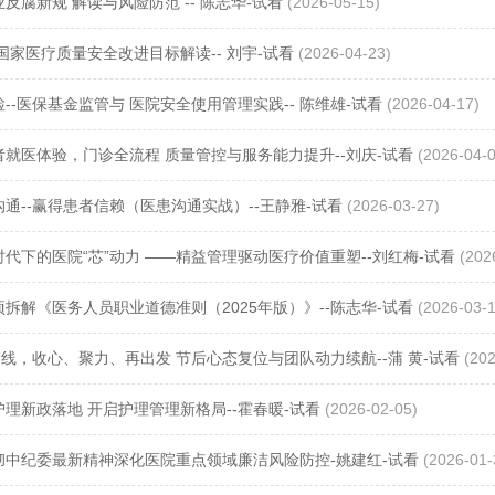
反腐新规 解读与风险防范 ​-- 陈志华-试看
(2026-05-15)
年国家医疗质量安全改进目标解读-- 刘宇-试看
(2026-04-23)
--医保基金监管与 医院安全使用管理实践-- 陈维雄-试看
(2026-04-17)
者就医体验，门诊全流程 质量管控与服务能力提升--刘庆-试看
(2026-04-0
通--赢得患者信赖（医患沟通实战）--王静雅-试看
(2026-03-27)
代下的医院“芯”动力 ——精益管理驱动医疗价值重塑--刘红梅-试看
(202
拆解《医务人员职业道德准则（2025年版）》--陈志华-试看
(2026-03-1
”线，收心、聚力、再出发 节后心态复位与团队动力续航--蒲 黄-试看
(202
理新政落地 开启护理管理新格局--霍春暖-试看
(2026-02-05)
彻中纪委最新精神深化医院重点领域廉洁风险防控-姚建红-试看
(2026-01-