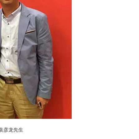
袁彦龙先生