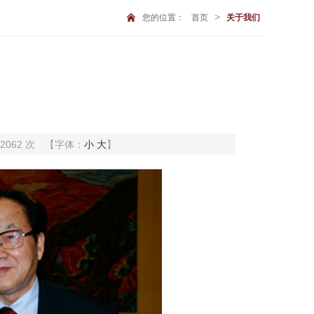
>
您的位置：
首页
关于我们
22062 次
【字体：
小
大
】