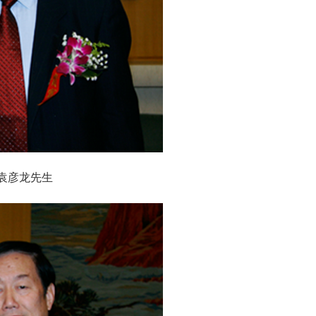
袁彦龙先生