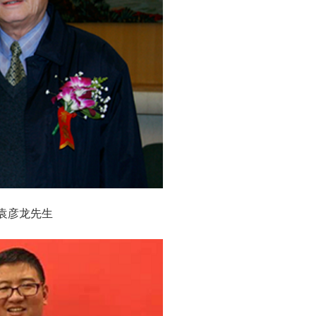
袁彦龙先生