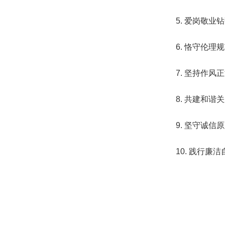
5. 爱岗敬业
6. 恪守伦理
7. 坚持作风
8. 共建和谐
9. 坚守诚信
10. 践行廉洁